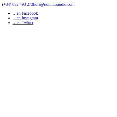
Saltar
(+34) 682 493 273
hola@nolimitsaudio.com
al
…en Facebook
contenido
…en Instagram
…en Twitter